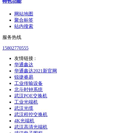
特色功能
网站地图
聚合标签
站内搜索
服务热线
15802770555
友情链接 :
华通鑫达
华通鑫达2021新官网
锐捷睿易
工业传输设备
北斗时钟系统
武汉POE交换机
工业光端机
武汉光缆
武汉程控交换机
4K光端机
武汉高清光端机