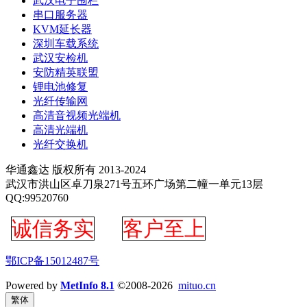
武汉电子围栏
串口服务器
KVM延长器
深圳车载系统
武汉安检机
安防精英联盟
锂电池修复
光纤传输网
高清音视频光端机
高清光端机
光纤交换机
华通鑫达 版权所有 2013-2024
武汉市洪山区卓刀泉271号五环广场第二幢一单元13层
QQ:99520760
诚信务实
客户至上
鄂ICP备15012487号
Powered by
MetInfo 8.1
©2008-2026
mituo.cn
繁体