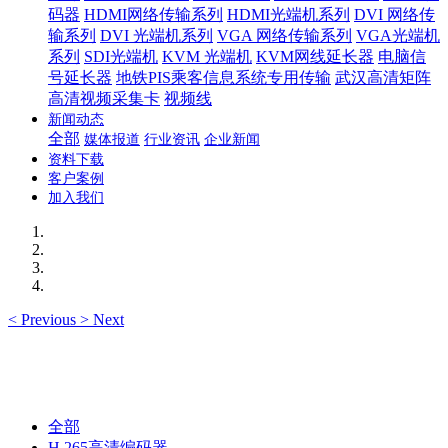
码器
HDMI网络传输系列
HDMI光端机系列
DVI 网络传
输系列
DVI 光端机系列
VGA 网络传输系列
VGA光端机
系列
SDI光端机
KVM 光端机
KVM网线延长器
电脑信
号延长器
地铁PIS乘客信息系统专用传输
武汉高清矩阵
高清视频采集卡
视频线
新闻动态
全部
媒体报道
行业资讯
企业新闻
资料下载
客户案例
加入我们
<
Previous
>
Next
全部
H.265高清编码器