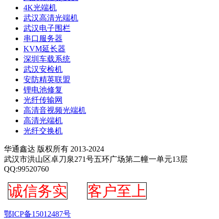
4K光端机
武汉高清光端机
武汉电子围栏
串口服务器
KVM延长器
深圳车载系统
武汉安检机
安防精英联盟
锂电池修复
光纤传输网
高清音视频光端机
高清光端机
光纤交换机
华通鑫达 版权所有 2013-2024
武汉市洪山区卓刀泉271号五环广场第二幢一单元13层
QQ:99520760
诚信务实
客户至上
鄂ICP备15012487号