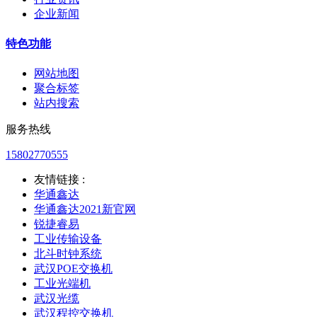
企业新闻
特色功能
网站地图
聚合标签
站内搜索
服务热线
15802770555
友情链接 :
华通鑫达
华通鑫达2021新官网
锐捷睿易
工业传输设备
北斗时钟系统
武汉POE交换机
工业光端机
武汉光缆
武汉程控交换机