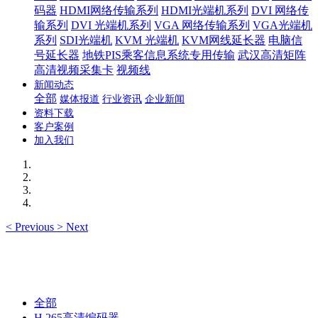
码器
HDMI网络传输系列
HDMI光端机系列
DVI 网络传
输系列
DVI 光端机系列
VGA 网络传输系列
VGA光端机
系列
SDI光端机
KVM 光端机
KVM网线延长器
电脑信
号延长器
地铁PIS乘客信息系统专用传输
武汉高清矩阵
高清视频采集卡
视频线
新闻动态
全部
媒体报道
行业资讯
企业新闻
资料下载
客户案例
加入我们
<
Previous
>
Next
全部
H.265高清编码器