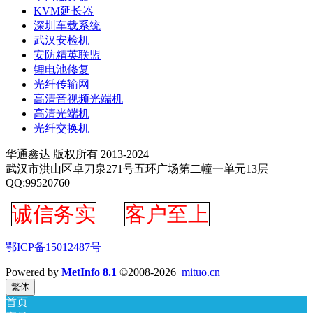
KVM延长器
深圳车载系统
武汉安检机
安防精英联盟
锂电池修复
光纤传输网
高清音视频光端机
高清光端机
光纤交换机
华通鑫达 版权所有 2013-2024
武汉市洪山区卓刀泉271号五环广场第二幢一单元13层
QQ:99520760
诚信务实
客户至上
鄂ICP备15012487号
Powered by
MetInfo 8.1
©2008-2026
mituo.cn
繁体
首页