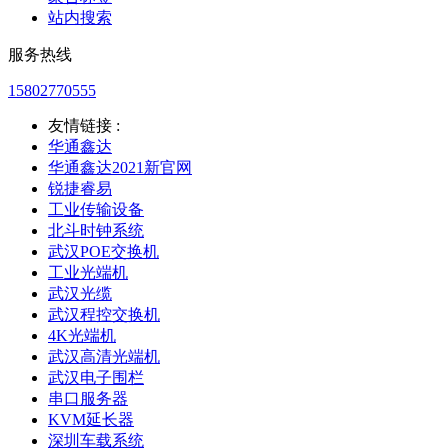
站内搜索
服务热线
15802770555
友情链接 :
华通鑫达
华通鑫达2021新官网
锐捷睿易
工业传输设备
北斗时钟系统
武汉POE交换机
工业光端机
武汉光缆
武汉程控交换机
4K光端机
武汉高清光端机
武汉电子围栏
串口服务器
KVM延长器
深圳车载系统