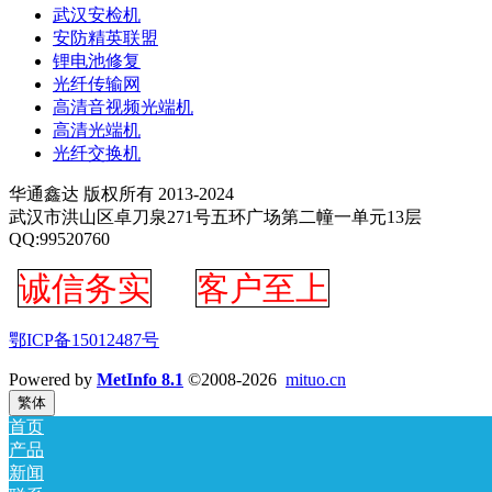
武汉安检机
安防精英联盟
锂电池修复
光纤传输网
高清音视频光端机
高清光端机
光纤交换机
华通鑫达 版权所有 2013-2024
武汉市洪山区卓刀泉271号五环广场第二幢一单元13层
QQ:99520760
诚信务实
客户至上
鄂ICP备15012487号
Powered by
MetInfo 8.1
©2008-2026
mituo.cn
繁体
首页
产品
新闻