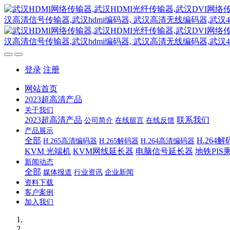
登录
注册
网站首页
2023超高清产品
关于我们
2023超高清产品
联系我们
公司简介
在线留言
在线反馈
产品展示
全部
H.264
H.265高清编码器
H.265解码器
H.264高清编码器
KVM 光端机
KVM网线延长器
电脑信号延长器
地铁PI
新闻动态
全部
媒体报道
行业资讯
企业新闻
资料下载
客户案例
加入我们